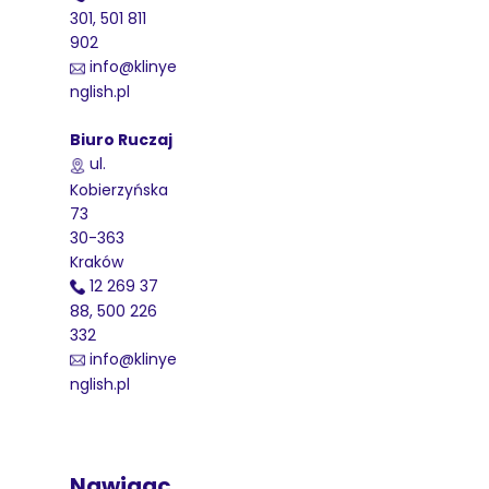
301, 501 811
902
info@klinye
nglish.pl
Biuro Ruczaj
ul.
Kobierzyńska
73
30-363
Kraków
12 269 37
88, 500 226
332
info@klinye
nglish.pl
Nawigac