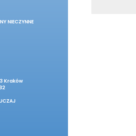
INY NIECZYNNE
63 Kraków
332
RUCZAJ