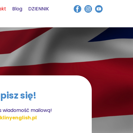
akt
Blog
DZIENNIK
pisz się!
as wiadomość mailową!
klinyenglish.pl