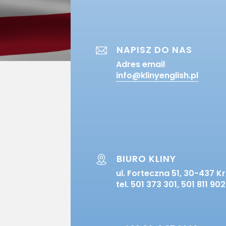
NAPISZ DO NAS
Adres email
info@klinyenglish.pl
BIURO KLINY
ul. Forteczna 51, 30-437 
tel. ​501 373 301, 501 811 902