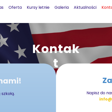
as
Oferta
Kursy letnie
Galeria
Aktualności
Kont
Kontak
t
Za
 nami!
Napisz do n
 szkołą.
info@