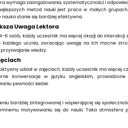
tóra wymaga zaangażowania, systematyczności i odpowie
 najlepszych metod nauki jest praca w małych grupac
 nauka stanie się bardziej efektywna.
ększa Uwaga Lektora
-6 osób, każdy uczestnik ma więcej okazji do interakcji 
eb każdego ucznia, zwracając uwagę na ich mocne str
 przyswajanie wiedzy.
jęciach
aktywny udział w zajęciach. Każdy uczestnik ma więcej cz
ularne konwersacje w języku angielskim, prowadzo
waniu pewności siebie.
iu bardziej zintegrowanej i wspierającej się społecznośc
ajemnemu motywowaniu się do nauki. Taka atmosfera 