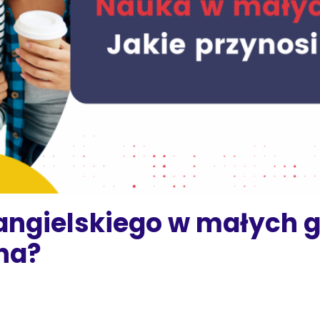
angielskiego w małych g
na?