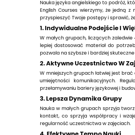
Nauka języka angielskiego to podróż, k
English Courses wierzymy, że jedną z
przyspieszyć Twoje postępy i sprawić, że
1.
Indywidualne Podejście I Wi
W małych grupach, liczących zaledwie 4
lepiej dostosować materiał do potrz
pozwala na szybsze i bardziej skuteczne
2.
Aktywne Uczestnictwo W Za
W mniejszych grupach łatwiej jest brać 
umiejętności komunikacyjnych. Reg
przełamywaniu bariery językowej i budo
3.
Lepsza Dynamika Grupy
Nauka w małych grupach sprzyja tworzen
kontakt, co sprzyja współpracy i wz
regularność uczestnictwa w zajęciach.
4.
Efektywne Tempo Nauki