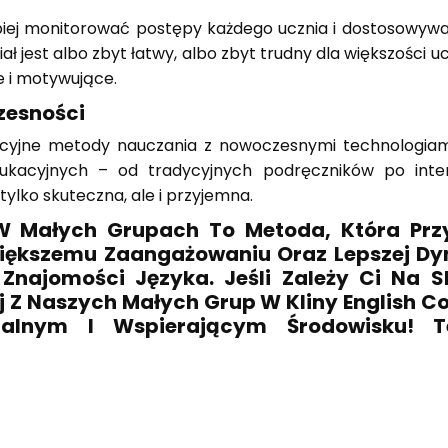
iej monitorować postępy każdego ucznia i dostosowywać
ł jest albo zbyt łatwy, albo zbyt trudny dla większości 
e i motywujące.
zesności
ycyjne metody nauczania z nowoczesnymi technologiam
ukacyjnych – od tradycyjnych podręczników po inter
tylko skuteczna, ale i przyjemna.
W Małych Grupach To Metoda, Która Przyn
Większemu Zaangażowaniu Oraz Lepszej Dy
najomości Języka. Jeśli Zależy Ci Na S
j Z Naszych Małych Grup W Kliny English Cou
nym I Wspierającym Środowisku! Tel