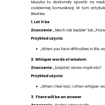
Muzyka to doskonały sposób na naukę
codziennej komunikacji. W tym artyku
Beatles.
1. Let it be
Znaczenie:
„Niech tak będzie” lub „Pozwó
Przykład użycia:
„When you face difficulties in life, 
2.
Whisper words of wisdom
Znaczenie:
„Szeptać słowa mądrości”.
Przykład użycia:
„When I feel lost, I often
whisper w
3.
There will be an answer