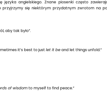
 języka angielskiego. Znane piosenki często zawiera
le przyjrzymy się niektórym przydatnym zwrotom na pod
l, aby tak było”.
sometimes it’s best to just
let it be
and let things unfold.”
ords of wisdom
to myself to find peace.”