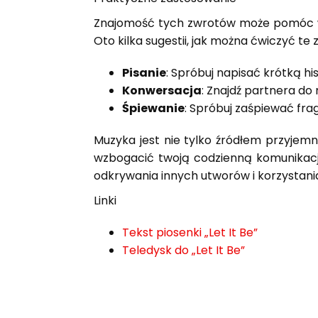
Znajomość tych zwrotów może pomóc w b
Oto kilka sugestii, jak można ćwiczyć te 
Pisanie
: Spróbuj napisać krótką hi
Konwersacja
: Znajdź partnera do
Śpiewanie
: Spróbuj zaśpiewać fr
Muzyka jest nie tylko źródłem przyjem
wzbogacić twoją codzienną komunikację
odkrywania innych utworów i korzystania
Linki
Tekst piosenki „Let It Be”
Teledysk do „Let It Be”