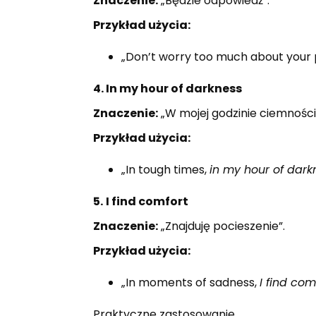
Znaczenie:
„Będzie odpowiedź”.
Przykład użycia:
„Don’t worry too much about your
4. In my hour of darkness
Znaczenie:
„W mojej godzinie ciemności
Przykład użycia:
„In tough times,
in my hour of dark
5.
I find comfort
Znaczenie:
„Znajduję pocieszenie”.
Przykład użycia:
„In moments of sadness,
I find com
Praktyczne zastosowanie