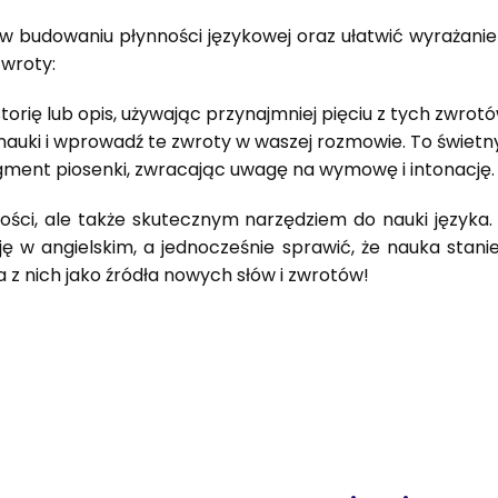
udowaniu płynności językowej oraz ułatwić wyrażanie em
zwroty:
storię lub opis, używając przynajmniej pięciu z tych zwrotó
 nauki i wprowadź te zwroty w waszej rozmowie. To świet
agment piosenki, zwracając uwagę na wymowę i intonację.
ności, ale także skutecznym narzędziem do nauki języ
 w angielskim, a jednocześnie sprawić, że nauka stani
 z nich jako źródła nowych słów i zwrotów!