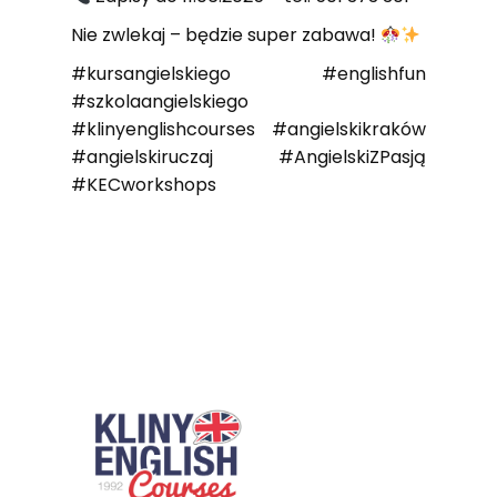
Nie zwlekaj – będzie super zabawa!
#kursangielskiego #englishfun
#szkolaangielskiego
#klinyenglishcourses #angielskikraków
#angielskiruczaj #AngielskiZPasją
#KECworkshops