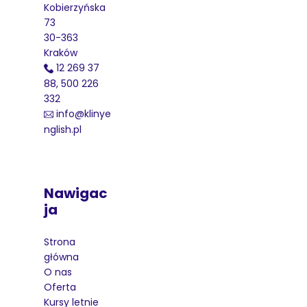
Kobierzyńska
73
30-363
Kraków
12 269 37
88, 500 226
332
info@klinye
nglish.pl
Nawigac
Ja
Strona
główna
O nas
Oferta
Kursy letnie