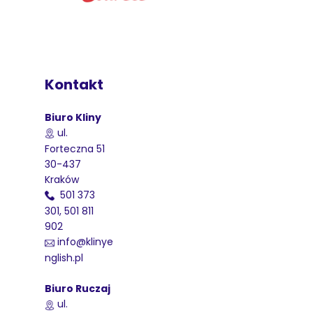
Kontakt
Biuro Kliny
ul.
Forteczna 51
30-437
Kraków
501 373
301, 501 811
902
info@klinye
nglish.pl
Biuro Ruczaj
ul.