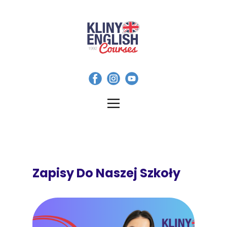
Zapisy Do Naszej Szkoły
S
G
Z
D