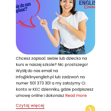
U
K
Chcesz zapisać siebie lub dziecko na
kurs w naszej szkole? Nic prostszego!
Wyślij do nas email na
info@klinyenglish.pl lub zadzwoń na
numer 501 373 301 a my założymy Ci
konto w KEC dzienniku, gdzie podpiszesz
Sz
umowę online i dokonasz
Read more
Pa
Czytaj więcej
se