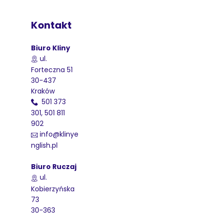
Kontakt
Biuro Kliny
ul.
Forteczna 51
30-437
Kraków
501 373
301, 501 811
902
info@klinye
nglish.pl
Biuro Ruczaj
ul.
Kobierzyńska
73
30-363